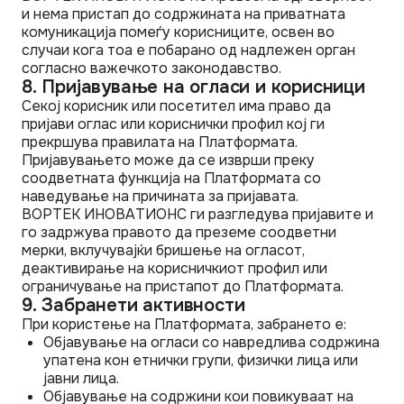
и нема пристап до содржината на приватната
комуникација помеѓу корисниците, освен во
случаи кога тоа е побарано од надлежен орган
согласно важечкото законодавство.
8. Пријавување на огласи и корисници
Секој корисник или посетител има право да
пријави оглас или кориснички профил кој ги
прекршува правилата на Платформата.
Пријавувањето може да се изврши преку
соодветната функција на Платформата со
наведување на причината за пријавата.
ВОРТЕК ИНОВАТИОНС ги разгледува пријавите и
го задржува правото да преземе соодветни
мерки, вклучувајќи бришење на огласот,
деактивирање на корисничкиот профил или
ограничување на пристапот до Платформата.
9. Забранети активности
При користење на Платформата, забрането е:
Објавување на огласи со навредлива содржина
упатена кон етнички групи, физички лица или
јавни лица.
Објавување на содржини кои повикуваат на