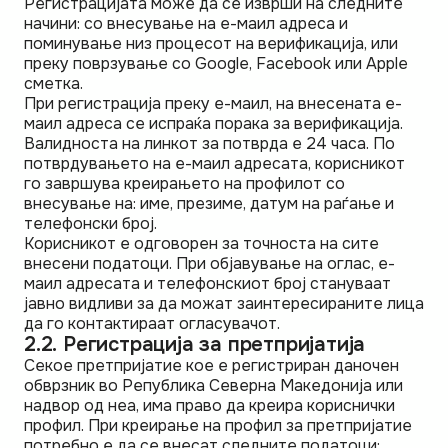
Регистрацијата може да се изврши на следните
начини: со внесување на е-маил адреса и
поминување низ процесот на верификација, или
преку поврзување со Google, Facebook или Apple
сметка.
При регистрација преку е-маил, на внесената е-
маил адреса се испраќа порака за верификација.
Валидноста на линкот за потврда е 24 часа. По
потврдувањето на е-маил адресата, корисникот
го завршува креирањето на профилот со
внесување на: име, презиме, датум на раѓање и
телефонски број.
Корисникот е одговорен за точноста на сите
внесени податоци. При објавување на оглас, е-
маил адресата и телефонскиот број стануваат
јавно видливи за да можат заинтересираните лица
да го контактираат огласувачот.
2.2. Регистрација за претпријатија
Секое претпријатие кое е регистриран даночен
обврзник во Република Северна Македонија или
надвор од неа, има право да креира кориснички
профил. При креирање на профил за претпријатие
потребно е да се внесат следните податоци: