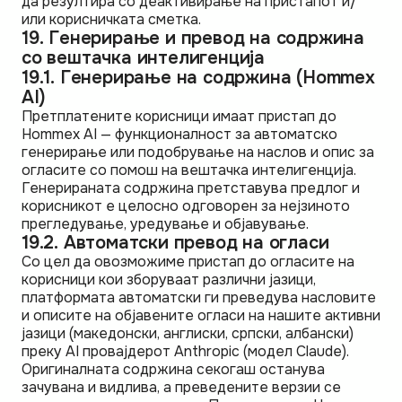
да резултира со деактивирање на пристапот и/
или корисничката сметка.
19. Генерирање и превод на содржина
со вештачка интелигенција
19.1. Генерирање на содржина (Hommex
AI)
Претплатените корисници имаат пристап до
Hommex AI — функционалност за автоматско
генерирање или подобрување на наслов и опис за
огласите со помош на вештачка интелигенција.
Генерираната содржина претставува предлог и
корисникот е целосно одговорен за нејзиното
прегледување, уредување и објавување.
19.2. Автоматски превод на огласи
Со цел да овозможиме пристап до огласите на
корисници кои зборуваат различни јазици,
платформата автоматски ги преведува насловите
и описите на објавените огласи на нашите активни
јазици (македонски, англиски, српски, албански)
преку AI провајдерот Anthropic (модел Claude).
Оригиналната содржина секогаш останува
зачувана и видлива, а преведените верзии се