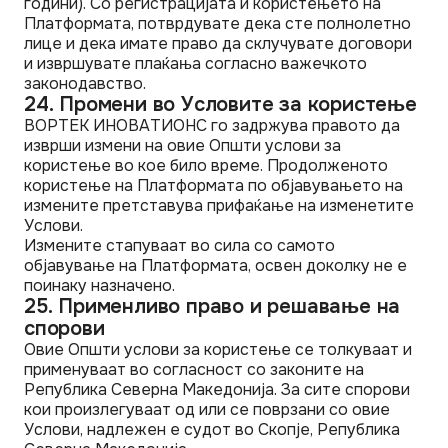
години). Со регистрацијата и користењето на
Платформата, потврдувате дека сте полнолетно
лице и дека имате право да склучувате договори
и извршувате плаќања согласно важечкото
законодавство.
24. Промени во Условите за користење
ВОРТЕК ИНОВАТИОНС го задржува правото да
изврши измени на овие Општи услови за
користење во кое било време. Продолженото
користење на Платформата по објавувањето на
измените претставува прифаќање на изменетите
Услови.
Измените стапуваат во сила со самото
објавување на Платформата, освен доколку не е
поинаку назначено.
25. Применливо право и решавање на
спорови
Овие Општи услови за користење се толкуваат и
применуваат во согласност со законите на
Република Северна Македонија. За сите спорови
кои произлегуваат од или се поврзани со овие
Услови, надлежен е судот во Скопје, Република