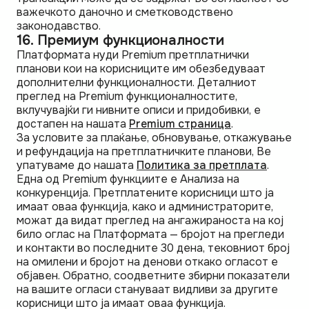
важечкото даночно и сметководствено
законодавство.
16. Премиум функционалности
Платформата нуди Premium претплатнички
планови кои на корисниците им обезбедуваат
дополнителни функционалности. Деталниот
преглед на Premium функционалностите,
вклучувајќи ги нивните описи и придобивки, е
достапен на нашата
Premium страница
.
За условите за плаќање, обновување, откажување
и рефундација на претплатничките планови, Ве
упатуваме до нашата
Политика за претплата
.
Една од Premium функциите е Анализа на
конкуренција. Претплатените корисници што ја
имаат оваа функција, како и администраторите,
можат да видат преглед на ангажираноста на кој
било оглас на Платформата — бројот на прегледи
и контакти во последните 30 дена, тековниот број
на омилени и бројот на денови откако огласот е
објавен. Обратно, соодветните збирни показатели
на вашите огласи стануваат видливи за другите
корисници што ја имаат оваа функција.