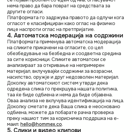
нема право да бара поврат на средствата за
другите огласи.
Платформата го задржува правото да одлучи кога
огласот е класифициран како оглас на физичко
лице наспроти оглас на претпријатие.
4. Автоматска модерација на содржини
Платформата применува автоматска модерација
на сликите прикачени на огласите, со цел
обезбедување на безбедна и соодветна средина
за сите корисници. Сликите автоматски се
анализираат за откривање на непримерен
материјал, вклучувајќи содржини за возрасни,
насилство, оружје и друг недозволен материјал.
Доколку автоматскиот систем утврди дека
одредена слика го прекршува нашата политика,
таа ќе биде одбиена и нема да биде објавена.
Оваа анализа не вклучува идентификација на лица.
Доколку сметате дека Ваша слика е неосновано
одбиена, можете да побарате рачна проверка
преку нашиот тим за корисничка поддршка на е-
маил:
hello@hommex.co
.
5. Слики и видео клипови