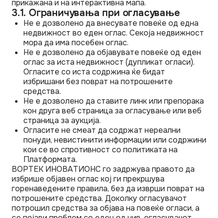
прикажана и на интерактивна мапа.
3.1. Ограничувања при огласување
Не е дозволено да внесувате повеќе од една
недвижност во еден оглас. Секоја недвижност
мора да има посебен оглас.
Не е дозволено да објавувате повеќе од еден
оглас за иста недвижност (дупликат огласи).
Огласите со иста содржина ќе бидат
избришани без поврат на потрошените
средства.
Не е дозволено да ставите линк или препорака
кон друга веб страница за огласување или веб
страница за аукција.
Огласите не смеат да содржат нереални
понуди, невистинити информации или содржини
кои се во спротивност со политиката на
Платформата.
ВОРТЕК ИНОВАТИОНС го задржува правото да
избрише објавен оглас кој ги прекршува
горенаведените правила, без да изврши поврат на
потрошените средства. Доколку огласувачот
потрошил средства за објава на повеќе огласи, а
се појави проблем со еден од нив, огласувачот