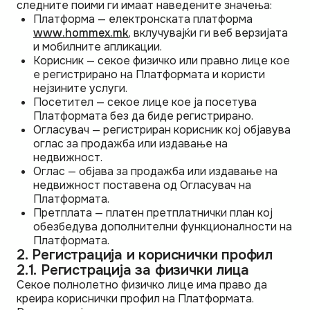
следните поими ги имаат наведените значења:
Платформа — електронската платформа
www.hommex.mk
, вклучувајќи ги веб верзијата
и мобилните апликации.
Корисник — секое физичко или правно лице кое
е регистрирано на Платформата и користи
нејзините услуги.
Посетител — секое лице кое ја посетува
Платформата без да биде регистрирано.
Огласувач — регистриран корисник кој објавува
оглас за продажба или издавање на
недвижност.
Оглас — објава за продажба или издавање на
недвижност поставена од Огласувач на
Платформата.
Претплата — платен претплатнички план кој
обезбедува дополнителни функционалности на
Платформата.
2. Регистрација и кориснички профил
2.1. Регистрација за физички лица
Секое полнолетно физичко лице има право да
креира кориснички профил на Платформата.