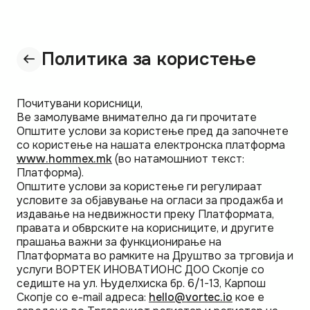
Политика за користење
Почитувани корисници,
Ве замолуваме внимателно да ги прочитате
Општите услови за користење пред да започнете
со користење на нашата електронска платформа
www.hommex.mk
(во натамошниот текст:
Платформа).
Општите услови за користење ги регулираат
условите за објавување на огласи за продажба и
издавање на недвижности преку Платформата,
правата и обврските на корисниците, и другите
прашања важни за функционирање на
Платформата во рамките на Друштво за трговија и
услуги ВОРТЕК ИНОВАТИОНС ДОО Скопје со
седиште на ул. Њуделхиска бр. 6/1-13, Карпош
Скопје со е-mail адреса:
hello@vortec.io
кое е