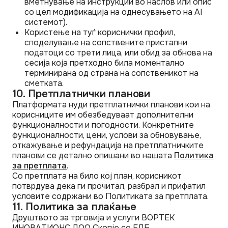
вметнување на инструкции во наслов или опис
со цел модификација на однесувањето на AI
системот).
Користење на туѓ кориснички профил,
споделување на сопствените пристапни
податоци со трети лица, или обид за обнова на
сесија која претходно била моментално
терминирана од страна на сопственикот на
сметката.
10. Претплатнички планови
Платформата нуди претплатнички планови кои на
корисниците им обезбедуваат дополнителни
функционалности и погодности. Конкретните
функционалности, цени, услови за обновување,
откажување и рефундација на претплатничките
планови се детално опишани во нашата
Политика
за претплата
.
Со претплата на било кој план, корисникот
потврдува дека ги прочитал, разбрал и прифатил
условите содржани во Политиката за претплата.
11. Политика за плаќање
Друштвото за трговија и услуги ВОРТЕК
ИНОВАТИОНС ДОО Скопје со ЕДБ