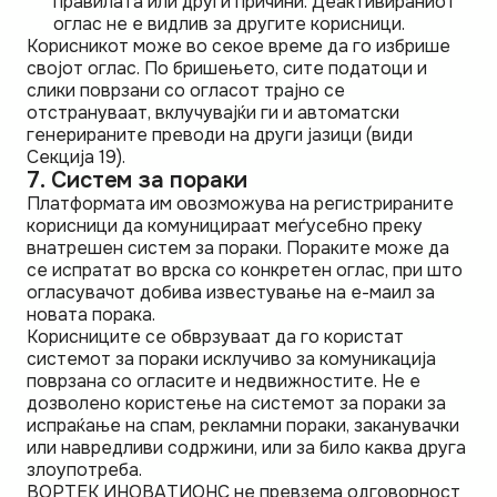
правилата или други причини. Деактивираниот
оглас не е видлив за другите корисници.
Корисникот може во секое време да го избрише
својот оглас. По бришењето, сите податоци и
слики поврзани со огласот трајно се
отстрануваат, вклучувајќи ги и автоматски
генерираните преводи на други јазици (види
Секција 19).
7. Систем за пораки
Платформата им овозможува на регистрираните
корисници да комуницираат меѓусебно преку
внатрешен систем за пораки. Пораките може да
се испратат во врска со конкретен оглас, при што
огласувачот добива известување на е-маил за
новата порака.
Корисниците се обврзуваат да го користат
системот за пораки исклучиво за комуникација
поврзана со огласите и недвижностите. Не е
дозволено користење на системот за пораки за
испраќање на спам, рекламни пораки, заканувачки
или навредливи содржини, или за било каква друга
злоупотреба.
ВОРТЕК ИНОВАТИОНС не превзема одговорност