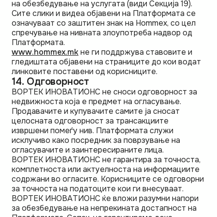
на обезбедување на услугата (види Секција 19).
Сите слики и видеа објавени на Платформата се
означуваат со заштитен знак на Hommex, со цел
спречување на нивната злоупотреба надвор од
Платформата.
www.hommex.mk
не ги поддржува ставовите и
гледиштата објавени на страниците до кои водат
линковите поставени од корисниците.
14. Одговорност
ВОРТЕК ИНОВАТИОНС не сноси одговорност за
недвижноста која е предмет на огласување.
Продавачите и купувачите самите ја сносат
целосната одговорност за трансакциите
извршени помеѓу нив. Платформата служи
исклучиво како посредник за поврзување на
огласувачите и заинтересираните лица.
ВОРТЕК ИНОВАТИОНС не гарантира за точноста,
комплетноста или актуелноста на информациите
содржани во огласите. Корисниците се одговорни
за точноста на податоците кои ги внесуваат.
ВОРТЕК ИНОВАТИОНС ќе вложи разумни напори
за обезбедување на непрекината достапност на