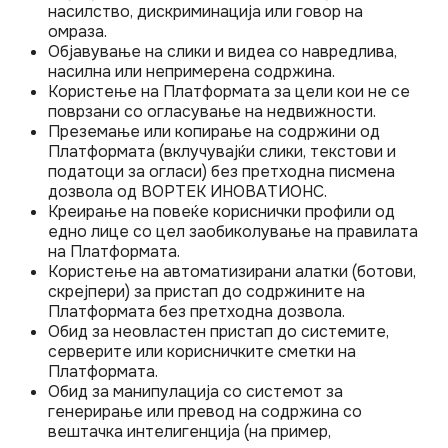
насилство, дискриминација или говор на
омраза.
Објавување на слики и видеа со навредлива,
насилна или непримерена содржина.
Користење на Платформата за цели кои не се
поврзани со огласување на недвижности.
Преземање или копирање на содржини од
Платформата (вклучувајќи слики, текстови и
податоци за огласи) без претходна писмена
дозвола од ВОРТЕК ИНОВАТИОНС.
Креирање на повеќе кориснички профили од
едно лице со цел заобиколување на правилата
на Платформата.
Користење на автоматизирани алатки (ботови,
скрејпери) за пристап до содржините на
Платформата без претходна дозвола.
Обид за неовластен пристап до системите,
серверите или корисничките сметки на
Платформата.
Обид за манипулација со системот за
генерирање или превод на содржина со
вештачка интелигенција (на пример,