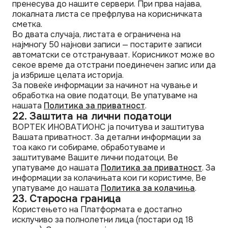
пренесува до нашите сервери. При прва најава,
локалната листа се префрлува на корисничката
сметка.
Во двата случаја, листата е ограничена на
најмногу 50 најнови записи — постарите записи
автоматски се отстрануваат. Корисникот може во
секое време да отстрани поединечен запис или да
ја избрише целата историја.
За повеќе информации за начинот на чување и
обработка на овие податоци, Ве упатуваме на
нашата
Политика за приватност
.
22. Заштита на лични податоци
ВОРТЕК ИНОВАТИОНС ја почитува и заштитува
Вашата приватност. За детални информации за
тоа како ги собираме, обработуваме и
заштитуваме Вашите лични податоци, Ве
упатуваме до нашата
Политика за приватност
. За
информации за колачињата кои ги користиме, Ве
упатуваме до нашата
Политика за колачиња
.
23. Старосна граница
Користењето на Платформата е достапно
исклучиво за полнолетни лица (постари од 18