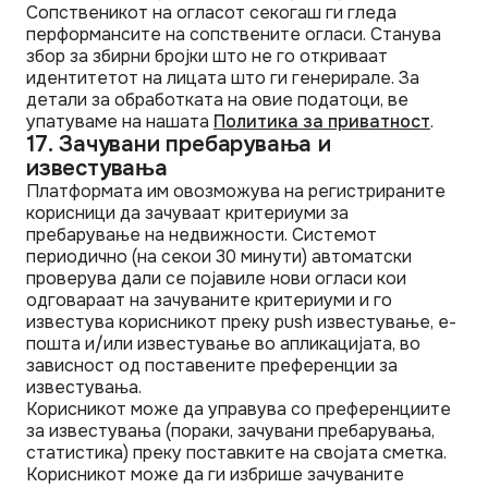
Сопственикот на огласот секогаш ги гледа
перформансите на сопствените огласи. Станува
збор за збирни бројки што не го откриваат
идентитетот на лицата што ги генерирале. За
детали за обработката на овие податоци, ве
упатуваме на нашата
Политика за приватност
.
17. Зачувани пребарувања и
известувања
Платформата им овозможува на регистрираните
корисници да зачуваат критериуми за
пребарување на недвижности. Системот
периодично (на секои 30 минути) автоматски
проверува дали се појавиле нови огласи кои
одговараат на зачуваните критериуми и го
известува корисникот преку push известување, е-
пошта и/или известување во апликацијата, во
зависност од поставените преференции за
известувања.
Корисникот може да управува со преференциите
за известувања (пораки, зачувани пребарувања,
статистика) преку поставките на својата сметка.
Корисникот може да ги избрише зачуваните