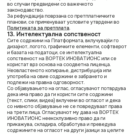
во случаи предвидени со важечкото
законодавство.
За рефундација поврзана со претплатничките
планови, се применуваат условите утврдени во
Политиката за претплата
.
13. Интелектуална сопственост
Сите содржини на Платформата, вклучувајќи го
дизајнот, логото, графичките елементи, софтверот
и базата на податоци, се интелектуална
сопственост на ВОРТЕК ИНОВАТИОНС или се
користат врз основа на соодветна лиценца.
Неовластеното копирање, дистрибуција или
употреба на овие содржини е забрането и
подлежи на правна одговорност.
Со објавувањето на оглас, огласувачот потврдува
дека има право да ги користи сите содржини
(текст, слики, видеа) вклучени во огласот и дека
со нивното објавување не се повредуваат права
на трети лица. Огласувачот му дава на ВОРТЕК
ИНОВАТИОНС неексклузивно право да ги
прикажува, складира, обработува и преведува
содржините на огласот на други јазици за целите