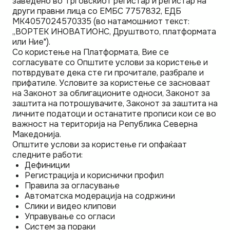
заведено во Трговскиот регистар и регистар на
други правни лица со ЕМБС 7757832, ЕДБ
MK4057024570335 (во натамошниот текст:
„ВОРТЕК ИНОВАТИОНС, Друштвото, платформата
или Ние").
Со користење на Платформата, Вие се
согласувате со Општите услови за користење и
потврдувате дека сте ги прочитале, разбрале и
прифатиле. Условите за користење се засноваат
на Законот за облигационите односи, Законот за
заштита на потрошувачите, Законот за заштита на
личните податоци и останатите прописи кои се во
важност на територија на Република Северна
Македонија.
Општите услови за користење ги опфаќаат
следните работи:
Дефиниции
Регистрација и кориснички профил
Правила за огласување
Автоматска модерација на содржини
Слики и видео клипови
Управување со огласи
Систем за пораки