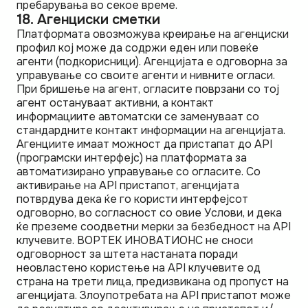
пребарувања во секое време.
18. Агенциски сметки
Платформата овозможува креирање на агенциски
профил кој може да содржи еден или повеќе
агенти (подкорисници). Агенцијата е одговорна за
управување со своите агенти и нивните огласи.
При бришење на агент, огласите поврзани со тој
агент остануваат активни, а контакт
информациите автоматски се заменуваат со
стандардните контакт информации на агенцијата.
Агенциите имаат можност да пристапат до API
(програмски интерфејс) на платформата за
автоматизирано управување со огласите. Со
активирање на API пристапот, агенцијата
потврдува дека ќе го користи интерфејсот
одговорно, во согласност со овие Услови, и дека
ќе преземе соодветни мерки за безбедност на API
клучевите. ВОРТЕК ИНОВАТИОНС не сноси
одговорност за штета настаната поради
неовластено користење на API клучевите од
страна на трети лица, предизвикана од пропуст на
агенцијата. Злоупотребата на API пристапот може