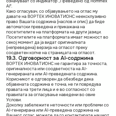
означуваат со индикатор „Преведено од Hommex
AI".
Како огласувач, со објавувањето на оглас му
давате на ВОРТЕК ИНОВАТИОНС неексклузивно
право Вашата содржина (наслов и опис) да биде
автоматски преведена и прикажана на
посетителите на платформата на други јазици.
Посетителите на платформата имаат можност во
секој момент да ја видат оригиналната
(непреведена) верзија на огласот преку
соодветен копче на страницата на огласот.
19.3. Одговорност за AI-содржина
ВОРТЕК ИНОВАТИОНС не гарантира за точноста,
оригиналноста или соодветноста на AI-
генерираната или AI-преведената содржина.
Корисникот е одговорен да обезбеди дека
објавената содржина е точна, не ги повредува
правата на трети лица и е во согласност со
правилата за огласување наведени во овие
Услови.
Доколку забележите неточности или проблеми со
AI-генерирана или AI-преведена содржина на
Вашиот оглас, можете да го контактирате нашиот