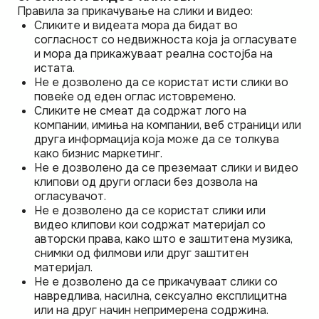
Правила за прикачување на слики и видео:
Сликите и видеата мора да бидат во
согласност со недвижноста која ја огласувате
и мора да прикажуваат реална состојба на
истата.
Не е дозволено да се користат исти слики во
повеќе од еден оглас истовремено.
Сликите не смеат да содржат лого на
компании, имиња на компании, веб страници или
друга информација која може да се толкува
како бизнис маркетинг.
Не е дозволено да се преземаат слики и видео
клипови од други огласи без дозвола на
огласувачот.
Не е дозволено да се користат слики или
видео клипови кои содржат материјал со
авторски права, како што е заштитена музика,
снимки од филмови или друг заштитен
материјал.
Не е дозволено да се прикачуваат слики со
навредлива, насилна, сексуално експлицитна
или на друг начин непримерена содржина.