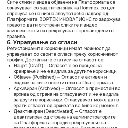
Сите слики и видеа објавени на Платформата се
означуваат со заштитен знак на Hommex, со цел
спречување на нивна злоупотреба надвор од
Платформата. ВОРТЕК ИНОВАТИОНС го задржува
правото да ги отстрани сликите и видео
клиповите кои ги прекршуваат горенаведените
правила.
6. Управување со огласи
Регистрираните корисници имаат можност да
управуваат со своите огласи преку корисничкиот
профил. Достапните статуси на огласот се:
Нацрт (Draft) — Огласот е во процес на
креирање и не е видлив за другите корисници.
Објавен (Published) — Огласот е активен и
видлив за сите посетители на Платформата.
Архивиран (Archived) — Огласот е преместен во
архива од страна на огласувачот и не е видлив
за другите корисници. Огласувачот може да го
врати огласот од архивата во било кој момент.
Деактивиран (Deactivated) — Огласот е
деактивиран од страна на администраторите
на Платформата поради прекршување на