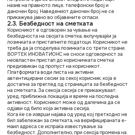
назив на правното лице, телефонски број и
даночен број. Наведениот даночен број не се
прикажува јавно во објавените огласи.
2.3. Безбедност на сметката
Корисникот е одговорен за чување на
безбедноста на својата сметка, вклучувајќи ја
лозинката и пристапните податоци. Корисникот не
треба да ја споделува лозинката со трети страни.
ВОРТЕК ИНОВАТИОНС не сноси одговорност за
неовластен пристап до корисничката сметка
предизвикан од пропуст на корисникот.
Платформата води листа на активни
автентицирани сесии за секој корисник, која е
достапна за преглед од страницата за безбедност
на сметката. За секоја сесија се прикажуваат:
уред, приближна локација и време на последна
активност. Корисникот може од далечина да се
одјави од било која активна сесија.
Кога ќе се изврши најава од уред кој претходно не
бил забележан за сметката, на верифицираната е-
маил адреса се испраќа известување за
безбедност. Дополнително, при секоја промена на