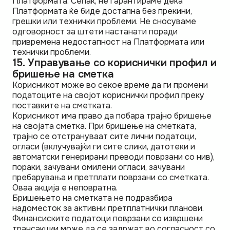
Платформата. Сепак, не гарантираме дека
Платформата ќе биде достапна без прекини,
грешки или технички проблеми. Не сносуваме
одговорност за штети настанати поради
привремена недостапност на Платформата или
технички проблеми.
15. Управување со кориснички профил и
бришење на сметка
Корисникот може во секое време да ги промени
податоците на својот кориснички профил преку
поставките на сметката.
Корисникот има право да побара трајно бришење
на својата сметка. При бришење на сметката,
трајно се отстрануваат сите лични податоци,
огласи (вклучувајќи ги сите слики, датотеки и
автоматски генерирани преводи поврзани со нив),
пораки, зачувани омилени огласи, зачувани
пребарувања и претплати поврзани со сметката.
Оваа акција е неповратна.
Бришењето на сметката не подразбира
надоместок за активни претплатнички планови.
Финансиските податоци поврзани со извршени
трансакции може да се задржат во согласност со