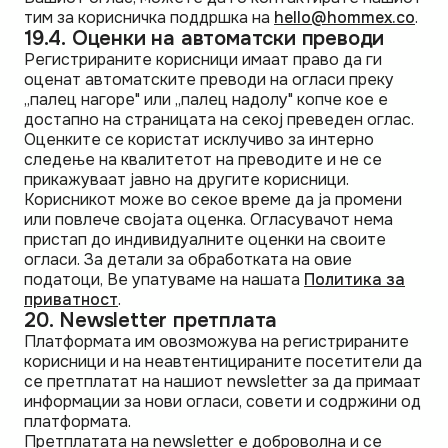
тим за корисничка поддршка на
hello@hommex.co
.
19.4. Оценки на автоматски преводи
Регистрираните корисници имаат право да ги
оценат автоматските преводи на огласи преку
„палец нагоре" или „палец надолу" копче кое е
достапно на страницата на секој преведен оглас.
Оценките се користат исклучиво за интерно
следење на квалитетот на преводите и не се
прикажуваат јавно на другите корисници.
Корисникот може во секое време да ја промени
или повлече својата оценка. Огласувачот нема
пристап до индивидуалните оценки на своите
огласи. За детали за обработката на овие
податоци, Ве упатуваме на нашата
Политика за
приватност
.
20. Newsletter претплата
Платформата им овозможува на регистрираните
корисници и на неавтентицираните посетители да
се претплатат на нашиот newsletter за да примаат
информации за нови огласи, совети и содржини од
платформата.
Претплатата на newsletter е доброволна и се