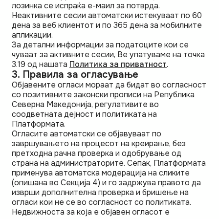
лозинка се испраќа е-маил за потврда.
Неактивните сесии автоматски истекуваат по 60
дена за веб клиентот и по 365 дена за мобилните
апликации.
За детални информации за податоците кои се
чуваат за активните сесии, Ве упатуваме на точка
3.19 од нашата
Политика за приватност
.
3. Правила за огласување
Објавените огласи мораат да бидат во согласност
со позитивните законски прописи на Република
Северна Македонија, регулативите во
соодветната дејност и политиката на
Платформата.
Огласите автоматски се објавуваат по
завршувањето на процесот на креирање, без
претходна рачна проверка и одобрување од
страна на администраторите. Сепак, Платформата
применува автоматска модерација на сликите
(опишана во Секција 4) и го задржува правото да
изврши дополнителна проверка и бришење на
огласи кои не се во согласност со политиката.
Недвижноста за која е објавен огласот е