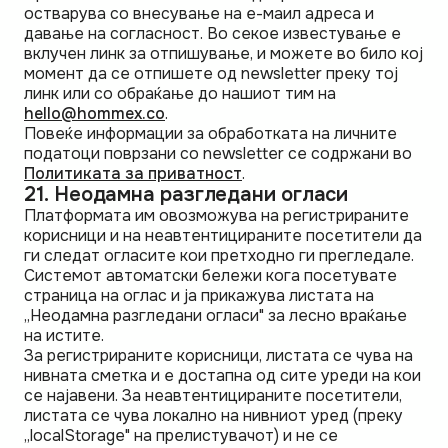
остварува со внесување на е-маил адреса и
давање на согласност. Во секое известување е
вклучен линк за отпишување, и можете во било кој
момент да се отпишете од newsletter преку тој
линк или со обраќање до нашиот тим на
hello@hommex.co
.
Повеќе информации за обработката на личните
податоци поврзани со newsletter се содржани во
Политиката за приватност
.
21. Неодамна разгледани огласи
Платформата им овозможува на регистрираните
корисници и на неавтентицираните посетители да
ги следат огласите кои претходно ги прегледале.
Системот автоматски бележи кога посетувате
страница на оглас и ја прикажува листата на
„Неодамна разгледани огласи" за лесно враќање
на истите.
За регистрираните корисници, листата се чува на
нивната сметка и е достапна од сите уреди на кои
се најавени. За неавтентицираните посетители,
листата се чува локално на нивниот уред (преку
„localStorage" на прелистувачот) и не се