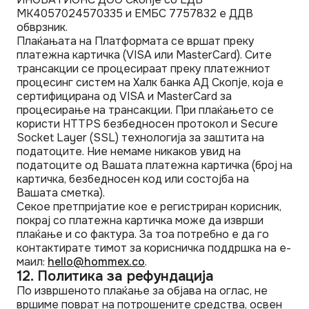
MK4057024570335 и ЕМБС 7757832 е ДДВ
обврзник.
Плаќањата на Платформата се вршат преку
платежна картичка (VISA или MasterCard). Сите
трансакции се процесираат преку платежниот
процесинг систем на Халк банка АД Скопје, која е
сертифицирана од VISA и MasterCard за
процесирање на трансакции. При плаќањето се
користи HTTPS безбедносен протокол и Secure
Socket Layer (SSL) технологија за заштита на
податоците. Ние немаме никаков увид на
податоците од Вашата платежна картичка (број на
картичка, безбедносен код или состојба на
Вашата сметка).
Секое претпријатие кое е регистриран корисник,
покрај со платежна картичка може да изврши
плаќање и со фактура. За тоа потребно е да го
контактирате тимот за корисничка поддршка на е-
маил:
hello@hommex.co
.
12. Политика за рефундација
По извршеното плаќање за објава на оглас, не
вршиме поврат на потрошените средства, освен