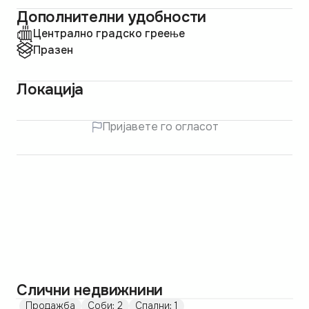
Дополнителни удобности
Централно градско греење
Празен
Локација
Пријавете го огласот
Слични недвижнини
Продажба
Соби: 2
Спални: 1