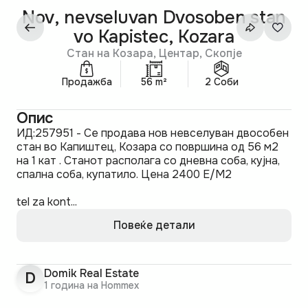
Nov, nevseluvan Dvosoben stan
vo Kapistec, Kozara
Стан на Козара, Центар, Скопје
Продажба
56 m²
2 Соби
Опис
ИД:257951 - Се продава нов невселуван двособен
стан во Капиштец, Козара со површина од 56 м2
на 1 кат . Станот располага со дневна соба, кујна,
спална соба, купатило. Цена 2400 E/M2
tel za kont...
Повеќе детали
Domik Real Estate
D
1 година на Hommex