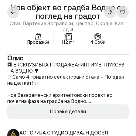
Нов објект во градба Водно со
поглед на градот
Стан Партение Зогравски, Центар, Скопје. Кат 1
од 4
Продажба
112 m²
4 Соби
Опис
🏢 ЕКСКЛУЗИВНА ПРОДАЖБА: ИНТИМЕН ЛУКСУЗ
НА ВОДНО 🌳
✨ Само 4 приватно селектирани стана – По еден
на цел кат! ✨
Нов безвременски архитектонски проект во
почетна фаза на градба на Водно. ...
Повеќе детали
АСТОРИЈА СТУДИО ДИЗАЈН ДООЕЛ