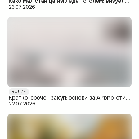
Како мал стан да изгледа поголем: визуелни и практични трикови
23.07.2026
ВОДИЧ
Кратко-срочен закуп: основи за Airbnb-стил издавање во Скопје
22.07.2026