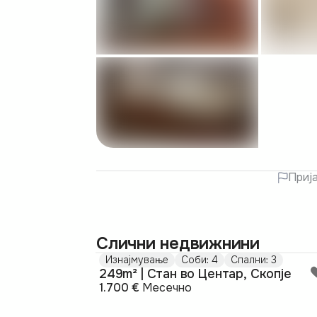
Приј
Слични недвижнини
Изнајмување
Соби: 4
Спални: 3
249m² | Стан во Центар, Скопје
1.700 €
Месечно