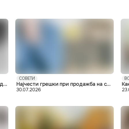
СОВЕТИ
В
Купување стан од план: што треба да знаете пред да потпишете
Најчести грешки при продажба на стан и како да ги избегнете
30.07.2026
23