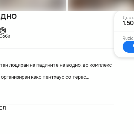
одно
Дост
1.5
 Соби
Ruzic
стан лоциран на падините на водно, во комплекс
организиран како пентхаус со терас...
ЕЛ