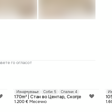
авете го огласот
Изнајмување
Соби: 5
Спални: 4
Из
170m² | Стан во Центар, Скопје
10
1.200 €
Месечно
1.6