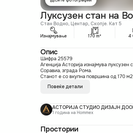
Луксузен стан на В
Стан Водно, Центар, Скопје. Кат 5
Изнајмување
170 m²
4
Опис
Шифра 25579
Агенција Асторија изнајмува луксузен 
Соравиа, зграда Рома.
Станот е со вкупна површина од 170 м2 
Повеќе детали
АСТОРИЈА СТУДИО ДИЗАЈН ДОО
1 година на Hommex
Простории