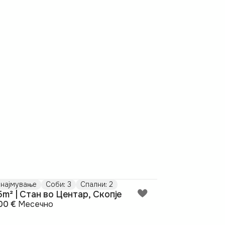
најмување
Соби: 3
Спални: 2
5m² | Стан во Центар, Скопје
00 €
Месечно