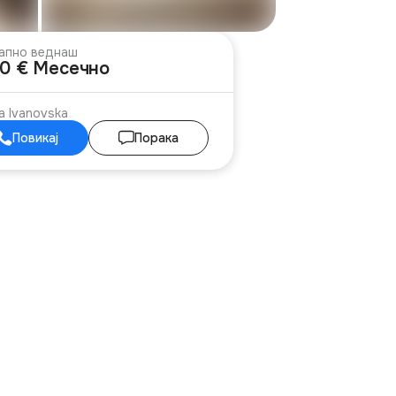
апно веднаш
00 € Месечно
a Ivanovska
Повикај
Порака