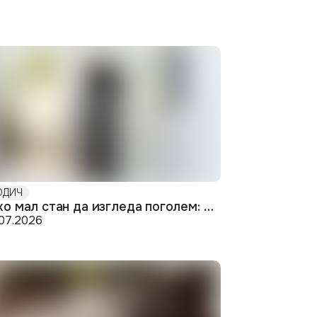
ОДИЧ
Како мал стан да изгледа поголем: визуелни и практични трикови
.07.2026