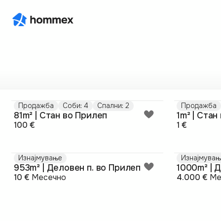
Продажба
Соби: 4
Спални: 2
Продажба
81m² | Стан во Прилеп
1m² | Стан
100 €
1 €
Изнајмување
Изнајмувањ
953m² | Деловен п. во Прилеп
1000m² | 
10 €
Месечно
4.000 €
Ме