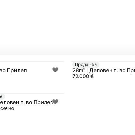
Продажба
 во Прилеп
28m² | Деловен п. во П
72.000 €
е
Деловен п. во Прилеп
сечно